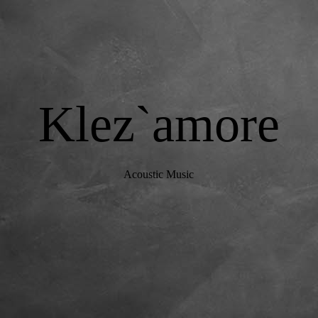
Klez`amore
Acoustic Music